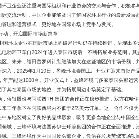
国环卫企业还注重与国际组织和行业协会的交流与合作，积极参
国际交流活动，中国企业能够及时了解国家环卫行业的最新发展
的管理和运营模式，更好地在国际市场上竞争与发展。
局行动，开启国际市场新篇章
年，中国环卫企业在国际市场上的破局行动仍在持续推进，呈现出
纯电动环卫车自2024年进入泰国市场后，不断拓展业务范围，
地区。未来，福田普罗科计划继续加大在这些地区的市场份额，
深入，2025年1月10日，盈峰环境泰国工厂开业并迎来首批产
平方，年产能达1000台。开业仪式上，盈峰环境与多家泰国头部
固了其在泰国市场的地位，并为拓展周边市场奠定了基础。
场，侨银股份与阿联酋THi集团的合作正在稳步推进，双方在哈
未来三年拿下在阿联酋境内不低于2亿美元订单。这一合作不仅
在中东地区树立了良好的品牌形象，吸引更多当地企业与中国企
理领域，三峰环境与法国苏伊士环境集团的合作正在全面推进，
领域。三峰环境作为中国固废头部企业，凭借在垃圾焚烧市场项