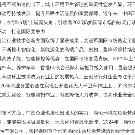
进程不断加速的当下，城市环境卫生管理的重要性愈发凸显。环
推动可持续发展、提升居民生活品质的重要保障。近年来，中国
，在“洋市场”上崭露头角，引领着2025奶奶国际市场的破局行
驱动，打造国际竞争力
清洁行业技术创新方面取得了显著成果，为进军国际市场奠定了
，不断推出智能化、新能源化的高端产品。例如，盈峰环境持续
以高效节能、智能操控等优势，在国际市场备受青睐。2025年
洗扫车、养护车等，首批60余台已顺利运抵并投入使用，显著提
人驾驶环卫技术成为行业新的发展热点。云创智行灯企业专注于
-2026年将业务重心放在实现公开道路无人环卫车作业上， 并
主规划路径、智能清扫作业，有效降低人力成本，提高作业安全
理技术方面，中国企业也展现出强大的实力。康恒环境在垃圾焚
术，能够实现垃圾减量化、无害化和资源化处理。2024年，康
1号有限公司，获得泰国首个已落地的生活垃圾焚烧热许经营全