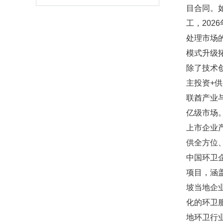
目合同。如
工，20
处理市场
模式升级
除了技术
主投资+供
联酋产业
亿级市场
上市企业
供全方位
中国环卫
项目，涵
坡当地企
化的环卫
地环卫行