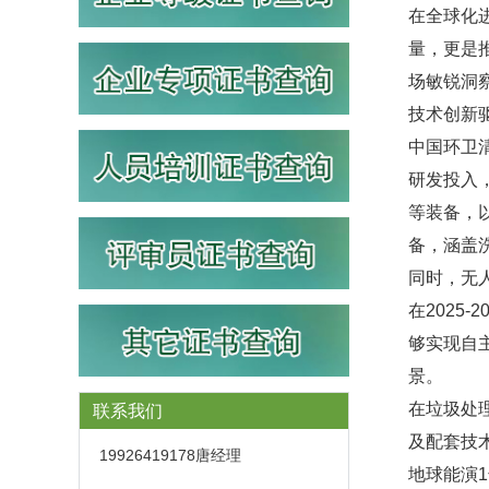
在全球化
量，更是
场敏锐洞察
技术创新
中国环卫
研发投入
等装备，
备，涵盖
同时，无
在2025
够实现自
景。
在垃圾处
联系我们
及配套技
19926419178唐经理
地球能演