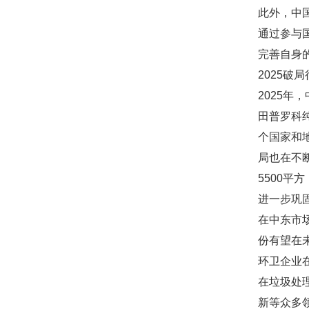
此外，中
通过参与
完善自身
2025破
2025
田普罗科
个国家和
局也在不断
5500
进一步巩
在中东市
份有望在
环卫企业
在垃圾处
新等众多